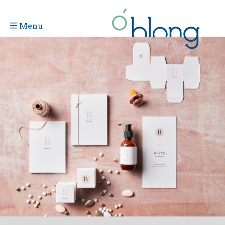
Menu
Vorige
Next
>>